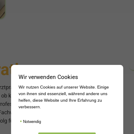
ation
Wir verwenden Cookies
rztpraxis ist höchste Präzision und volle
Wir nutzen Cookies auf unserer Website. Einige
von ihnen sind essenziell, während andere uns
 ob klein oder groß, wird von unserem
helfen, diese Website und Ihre Erfahrung zu
ofessionalität durchgeführt. Wir wissen, wie
verbessern.
 Fachwissen und die volle Aufmerksamkeit auf
olg für unsere Patienten zu gewährleisten.
•
Notwendig